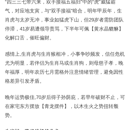
“四三三七带六来，双手接福五福归”中的“虎”威猛霸
气，对应地支寅，与“双手接福”暗合，明年甲辰年，生
肖虎与太岁无冲，事业如猛虎下山，但29岁者需防团队
停滞，41岁易遭领导责骂，下半年可佩【黄水晶貔貅】
化解口舌，催旺偏财。
感情上,生肖虎与生肖猴相冲，小事争吵频发，信任危机
尤为明显，若伴侣为生肖马或生肖狗，则母慈子孝，晚
年福厚，明年农历七月需格外注意情绪管理，避免因性
格差异引发矛盾。
晚年运势极佳,70岁后得子孙荫庇，若早年破财不止，可
在家宅东方摆放【青龙摆件】，以木生火之势扭转颓
势。