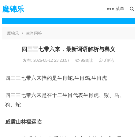
魔锦乐
菜单
魔锦乐
生肖问答
四三三七带六来，最新词语解析与释义
发布: 2026-05-12 23:23:57
95
阅读
0
评论
四三三七带六来指的是生肖蛇,生肖鸡,生肖虎
四三三七带六来是在十二生肖代表生肖虎、猴、马、
狗、蛇
威震山林福运临