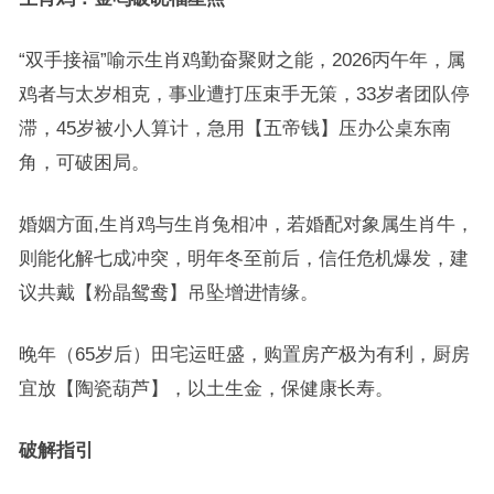
“双手接福”喻示生肖鸡勤奋聚财之能，2026丙午年，属
鸡者与太岁相克，事业遭打压束手无策，33岁者团队停
滞，45岁被小人算计，急用【五帝钱】压办公桌东南
角，可破困局。
婚姻方面,生肖鸡与生肖兔相冲，若婚配对象属生肖牛，
则能化解七成冲突，明年冬至前后，信任危机爆发，建
议共戴【粉晶鸳鸯】吊坠增进情缘。
晚年（65岁后）田宅运旺盛，购置房产极为有利，厨房
宜放【陶瓷葫芦】，以土生金，保健康长寿。
破解指引