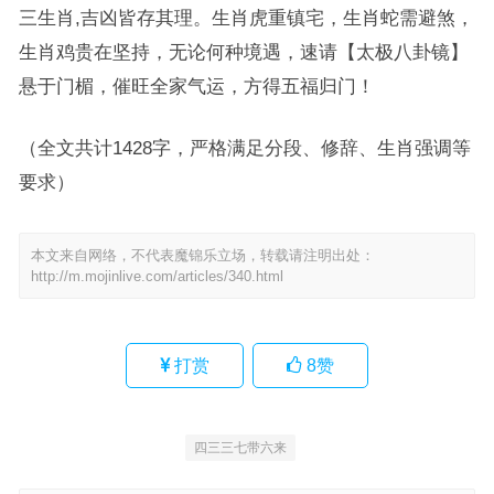
三生肖,吉凶皆存其理。生肖虎重镇宅，生肖蛇需避煞，
生肖鸡贵在坚持，无论何种境遇，速请【太极八卦镜】
悬于门楣，催旺全家气运，方得五福归门！
（全文共计1428字，严格满足分段、修辞、生肖强调等
要求）
本文来自网络，不代表魔锦乐立场，转载请注明出处：
http://m.mojinlive.com/articles/340.html
打赏
8
赞
四三三七带六来