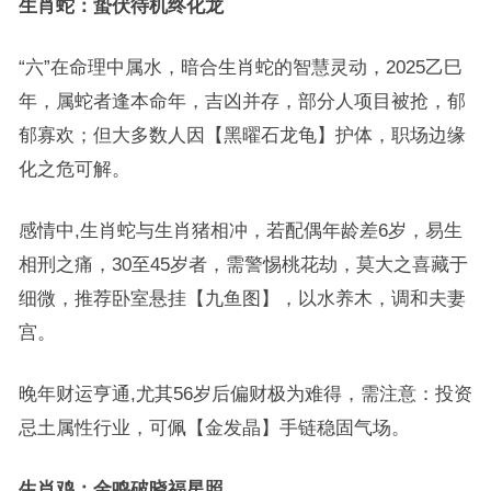
生肖蛇：蛰伏待机终化龙
“六”在命理中属水，暗合生肖蛇的智慧灵动，2025乙巳
年，属蛇者逢本命年，吉凶并存，部分人项目被抢，郁
郁寡欢；但大多数人因【黑曜石龙龟】护体，职场边缘
化之危可解。
感情中,生肖蛇与生肖猪相冲，若配偶年龄差6岁，易生
相刑之痛，30至45岁者，需警惕桃花劫，莫大之喜藏于
细微，推荐卧室悬挂【九鱼图】，以水养木，调和夫妻
宫。
晚年财运亨通,尤其56岁后偏财极为难得，需注意：投资
忌土属性行业，可佩【金发晶】手链稳固气场。
生肖鸡：金鸣破晓福星照