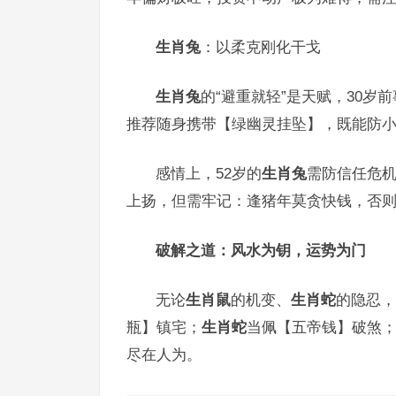
生肖兔
：以柔克刚化干戈
生肖兔
的“避重就轻”是天赋，30岁
推荐随身携带【绿幽灵挂坠】，既能防小
感情上，52岁的
生肖兔
需防信任危
上扬，但需牢记：逢猪年莫贪快钱，否则
破解之道：风水为钥，运势为门
无论
生肖鼠
的机变、
生肖蛇
的隐忍，
瓶】镇宅；
生肖蛇
当佩【五帝钱】破煞
尽在人为。