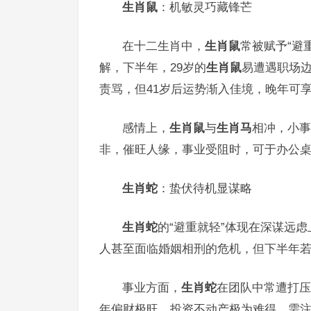
生肖鼠
：机敏灵巧藏锋芒
在十二生肖中，
生肖鼠
常被赋予“避
解，下半年，29岁的
生肖鼠
易遭遇职场
责骂，但41岁后运势渐入佳境，晚年可享
感情上，
生肖鼠
与
生肖马
相冲，小事
非，催旺人缘，事业受阻时，可于办公桌
生肖蛇
：蛰伏待机显谋略
生肖蛇
的“避重就轻”体现在深谋远
人甚至面临婚姻相刑的危机，但下半年若
事业方面，
生肖蛇
在团队中常遭打压
年偏财极旺，投资不动产极为难得，需