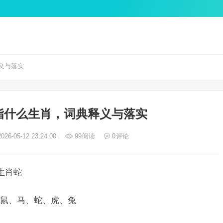
义与落实
指什么生肖，词典释义与落实
026-05-12 23:24:00
99
阅读
0
评论
生肖蛇
鼠、马、蛇、虎、兔