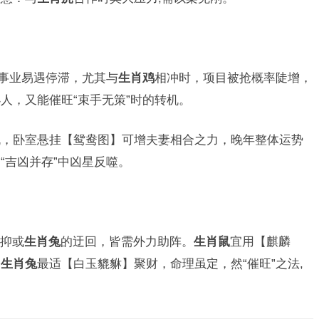
前事业易遇停滞，尤其与
生肖鸡
相冲时，项目被抢概率陡增，
人，又能催旺“束手无策”时的转机。
机，卧室悬挂【鸳鸯图】可增夫妻相合之力，晚年整体运势
“吉凶并存”中凶星反噬。
抑或
生肖兔
的迂回，皆需外力助阵。
生肖鼠
宜用【麒麟
；
生肖兔
最适【白玉貔貅】聚财，命理虽定，然“催旺”之法,