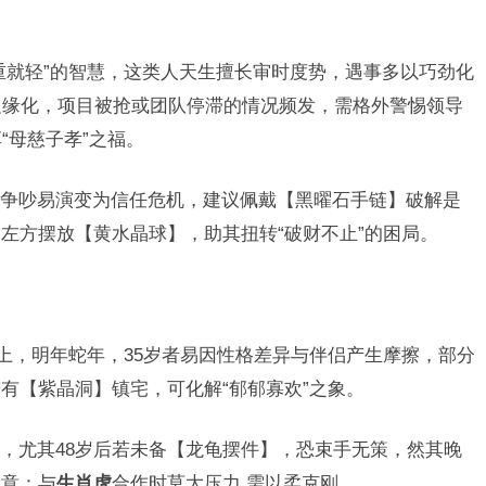
重就轻”的智慧，这类人天生擅长审时度势，遇事多以巧劲化
边缘化，项目被抢或团队停滞的情况频发，需格外警惕领导
“母慈子孝”之福。
争吵易演变为信任危机，建议佩戴【黑曜石手链】破解是
左方摆放【黄水晶球】，助其扭转“破财不止”的困局。
虑上，明年蛇年，35岁者易因性格差异与伴侣产生摩擦，部分
有【紫晶洞】镇宅，可化解“郁郁寡欢”之象。
，尤其48岁后若未备【龙龟摆件】，恐束手无策，然其晚
注意：与
生肖虎
合作时莫大压力,需以柔克刚。