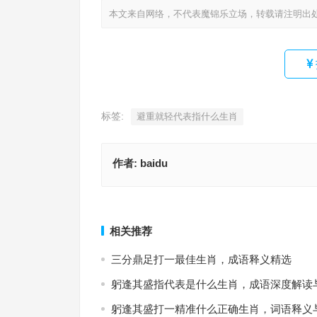
本文来自网络，不代表魔锦乐立场，转载请注明出
标签:
避重就轻代表指什么生肖
作者:
baidu
四三三七带六来，最新词语解析与释义
应时对景打一最佳准确精准生肖，成语阐释与
上一篇
相关推荐
三分鼎足打一最佳生肖，成语释义精选
躬逢其盛指代表是什么生肖，成语深度解读
躬逢其盛打一精准什么正确生肖，词语释义